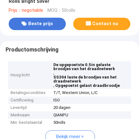
Rolls Bright Silver
Prijs：negotiable
MOQ：50rolls
Beste prijs
Contact nu
Productomschrijving
De opgepoetste 0.5in gelaste
broodjes van het draadnetwerk
,
Hoog licht
SS304 laste de broodjes van het
draadnetwerk
,
Opgepoetst gelast draadbroodje
Betalingscondities
T/T, Western Union, L/C
Certificering
ISO
Levertijd
20 dagen
Merknaam
QIANPU
Min. bestelaantal
50rolls
Bekijk meer