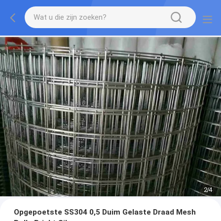
2
/
4
Opgepoetste SS304 0,5 Duim Gelaste Draad Mesh