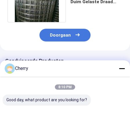
Duim Gelaste Draad
Mesh Rolls Bright Silver
Doorgaan
Geadviseerde Producten
Cherry
8:10 PM
Good day, what product are you looking for?
Gelast gaas AISI
Gelast gaas,
Hoge sterkte 
standaard gepolijst
corrosiebestendig,
gelaste gaas
oppervlak
geschikt voor diverse
ontworpen voo