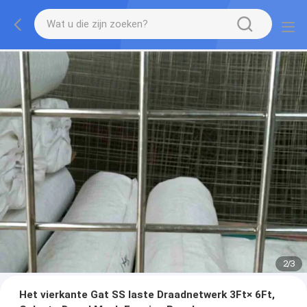
2
/
3
Het vierkante Gat SS laste Draadnetwerk 3Ft× 6Ft,