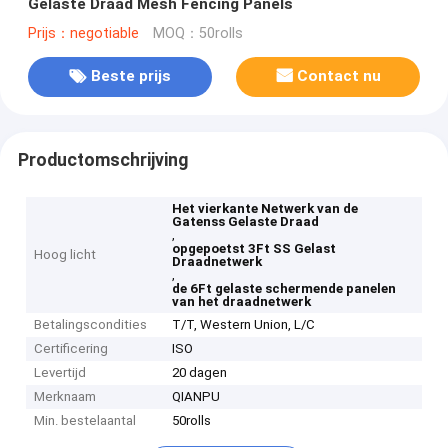
Gelaste Draad Mesh Fencing Panels
Prijs：negotiable
MOQ：50rolls
Beste prijs
Contact nu
Productomschrijving
Het vierkante Netwerk van de
Gatenss Gelaste Draad
,
opgepoetst 3Ft SS Gelast
Hoog licht
Draadnetwerk
,
de 6Ft gelaste schermende panelen
van het draadnetwerk
Betalingscondities
T/T, Western Union, L/C
Certificering
ISO
Levertijd
20 dagen
Merknaam
QIANPU
Min. bestelaantal
50rolls