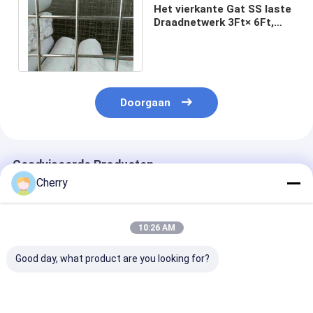
Het vierkante Gat SS laste
Draadnetwerk 3Ft× 6Ft,
Gelaste Draad Mesh
Fencing Panels
Doorgaan
Geadviseerde Producten
Cherry
10:26 AM
Good day, what product are you looking for?
Gelast gaas AISI
Gelast gaas,
Hoge sterkte 
standaard gepolijst
corrosiebestendig,
gelaste gaas