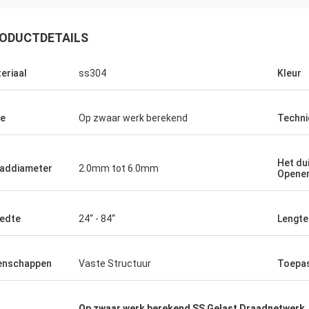
ODUCTDETAILS
eriaal
ss304
Kleur
e
Op zwaar werk berekend
Techni
Het dui
addiameter
2.0mm tot 6.0mm
Opene
edte
24“ - 84“
Lengte
voor uw
ice.
enschappen
Vaste Structuur
Toepa
Op zwaar werk berekend SS Gelast Draadnetwerk
,