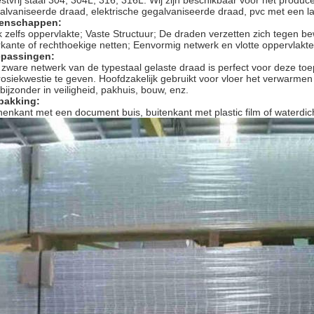
stvrij staal 304, 304L, 316, 316L. Wij zijn beschikbaar voor het produ
alvaniseerde draad, elektrische gegalvaniseerde draad, pvc met een l
enschappen:
k zelfs oppervlakte; Vaste Structuur; De draden verzetten zich tegen b
rkante of rechthoekige netten; Eenvormig netwerk en vlotte oppervlakte;
passingen:
 zware netwerk van de typestaal gelaste draad is perfect voor deze to
rosiekwestie te geven. Hoofdzakelijk gebruikt voor vloer het verwarmen 
 bijzonder in veiligheid, pakhuis, bouw, enz.
pakking:
nenkant met een document buis, buitenkant met plastic film of waterdic