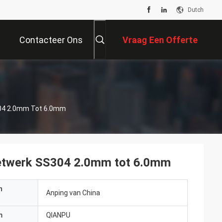
Dutch
Contacteer Ons
Vraag Een Offerte
Aan
304 2.0mm Tot 6.0mm
netwerk SS304 2.0mm tot 6.0mm
n
Anping van China
m
QIANPU