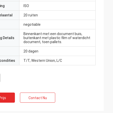
ing
ISO
elaantal
20 ruiten
negotiable
Binnenkant met een document buis,
g Details
buitenkant met plastic film of waterdicht
document, toen pallets.
20 dagen
condities
T/T, Western Union, L/C
rijs
Contact Nu