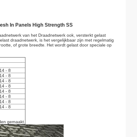
esh In Panels High Strength SS
adnetwerk van het Draadnetwerk ook, versterkt gelast
last draadnetwerk, is het vergelijkbaar zijn met regelmatig
ootte, of grote breedte. Het wordt gelast door speciale op
4 - 8
4 - 8
4 - 8
4 - 8
4 - 8
4 - 8
4 - 8
4 - 8
rden gemaakt.