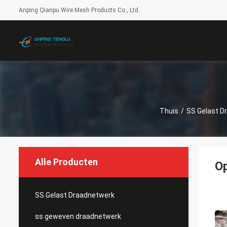
Anping Qianpu Wire Mesh Products Co., Ltd.
Thuis
/
SS Gelast D
Alle Producten
O
SS Gelast Draadnetwerk
ss geweven draadnetwerk