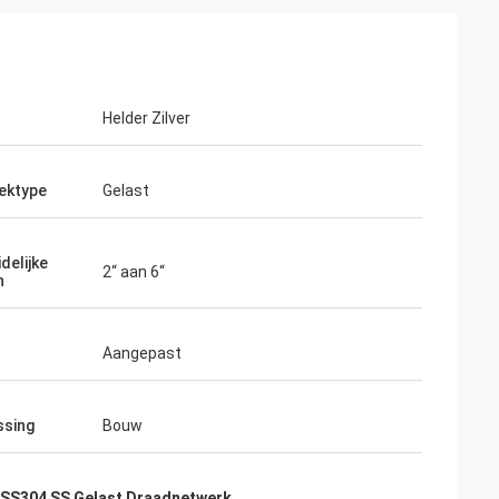
Helder Zilver
ektype
Gelast
delijke
2“ aan 6“
n
Aangepast
ssing
Bouw
SS304 SS Gelast Draadnetwerk
,