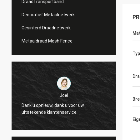
DraadTransportband
Decoratief Metaalnetwerk
PR
Gesinterd Draadnetwerk
Mat
Metaaldraad Mesh Fence
Typ
Dra
Joel
Joel
Bre
 opnieuw, dank u voor uw
Dank u opnieuw, dank u 
kende klantenservice.
uitstekende klantenserv
Eig