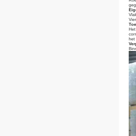
Roe
geg
Eig
Vla
Vie
Toe
Het
cor
het
Ver
Bin