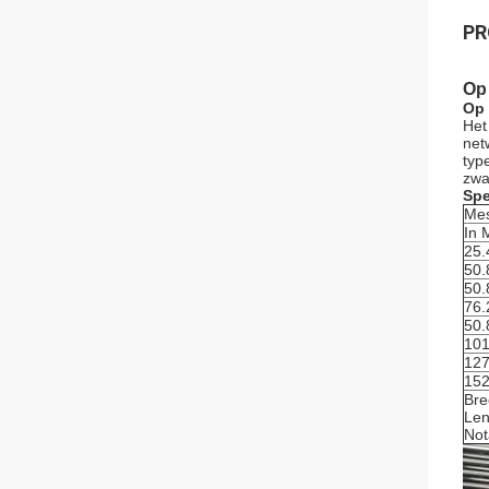
PR
Op
Op 
Het
net
typ
zwa
Spe
Mes
In 
25.
50
50.
76
50.
10
12
15
Bre
Len
Not