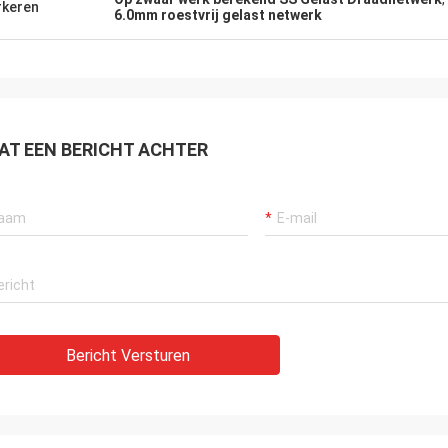
keren
6.0mm roestvrij gelast netwerk
AT EEN BERICHT ACHTER
Bericht Versturen