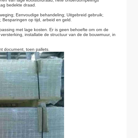
ceren van lage koolstofdraad, hete onderdompelings
aag bedekte draad.
eweging; Eenvoudige behandeling; Uitgebreid gebruik;
 Besparingen op tijd, arbeid en geld.
epassing met lage kosten. Er is geen behoefte om om de
versterking, installatie de structuur van de de bouwmuur, in
ht document, toen pallets.