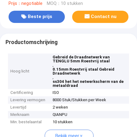
Prijs：negotiable
MOQ：10 stukken
Beste prijs
Contact nu
Productomschrijving
Gebreid de Draadnetwerk van
TENGLU 5mm Roestvrij staal
,
0.15mm Roestvrij staal Gebreid
Hoog licht
Draadnetwerk
,
ss304 het het netwerkscherm van de
metaaldraad
Certificering
ISO
Levering vermogen
8000 Stuk/Stukken per Week
Levertijd
2 weken
Merknaam
QIANPU
Min. bestelaantal
10 stukken
Bekijk meer