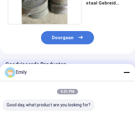
staal Gebreid
Draadnetwerk
Doorgaan
Geadviseerde Producten
Emily
5:51 PM
Good day, what product are you looking for?
Veelzijdig gebreide
Roestvrij staal
Gehaakte Weef
draadnet van
gebreid draadgaas
Gecomprimee
roestvrij staal voor
met multifunctionele
Gebreid Draad