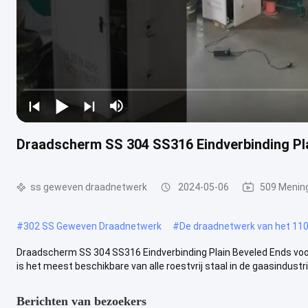
Draadscherm SS 304 SS316 Eindverbinding Pla
ss geweven draadnetwerk
2024-05-06
509 Menin
#
302 SS Geweven Draadnetwerk
#
De draadnetwerk van het 110
Draadscherm SS 304 SS316 Eindverbinding Plain Beveled Ends voor 
is het meest beschikbare van alle roestvrij staal in de gaasindustrie
Berichten van bezoekers