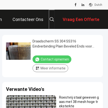
Dutch
n
Contacteer Ons
Vraag Een Offerte
Aan
Draadscherm SS 304 SS316
Eindverbinding Plain Beveled Ends voor
Butt Welding of Gedrukt
Contact opnemen
Meer informatie
Verwante Video's
Roestvrij staal geweven g
aas met 38 mesh hoge tr
eksterkte