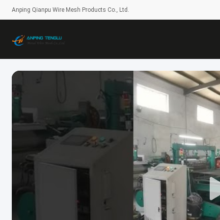
Anping Qianpu Wire Mesh Products Co., Ltd.