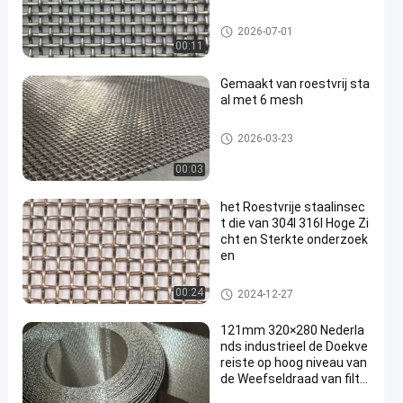
ss geweven draadnetwerk
2026-07-01
00:11
Gemaakt van roestvrij sta
al met 6 mesh
ss geweven draadnetwerk
2026-03-23
00:03
het Roestvrije staalinsec
t die van 304l 316l Hoge Zi
cht en Sterkte onderzoek
en
ss geweven draadnetwerk
00:24
2024-12-27
121mm 320×280 Nederla
nds industrieel de Doekve
reiste op hoog niveau van
de Weefseldraad van filtr
atie