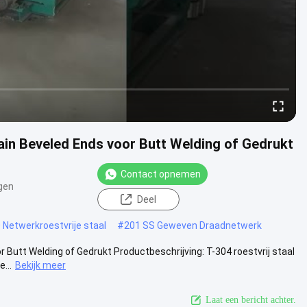
in Beveled Ends voor Butt Welding of Gedrukt
Contact opnemen
gen
Deel
 Netwerkroestvrije staal
#
201 SS Geweven Draadnetwerk
Butt Welding of Gedrukt Productbeschrijving: T-304 roestvrij staal
...
Bekijk meer
Laat een bericht achter.