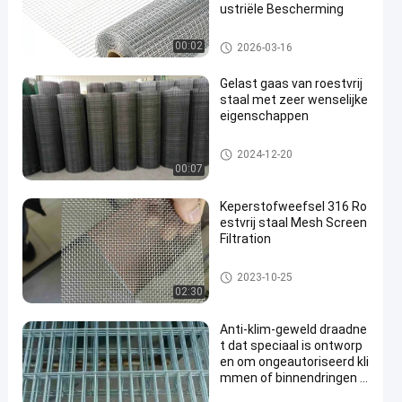
ustriële Bescherming
SS Gelast Draadnetwerk
00:02
2026-03-16
Gelast gaas van roestvrij
staal met zeer wenselijke
eigenschappen
SS Gelast Draadnetwerk
2024-12-20
00:07
Keperstofweefsel 316 Ro
estvrij staal Mesh Screen
Filtration
ss geweven draadnetwerk
2023-10-25
02:30
Anti-klim-geweld draadne
t dat speciaal is ontworp
en om ongeautoriseerd kli
mmen of binnendringen t
e voorkomen of af te schr