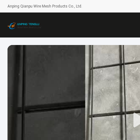
Anping Qianpu Wire Mesh Products Co., Ltd.