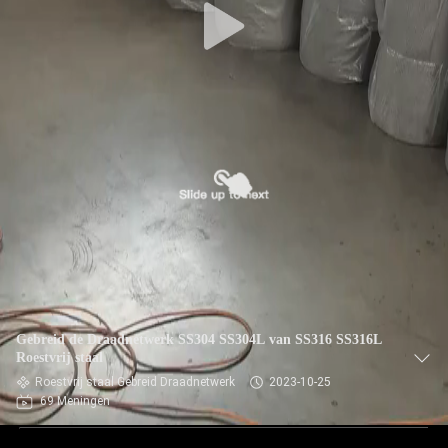
Gebreid de Draadnetwerk SS304 SS304L van SS316 SS316L
Roestvrij staal
Roestvrij staal Gebreid Draadnetwerk
2023-10-25
69 Meningen