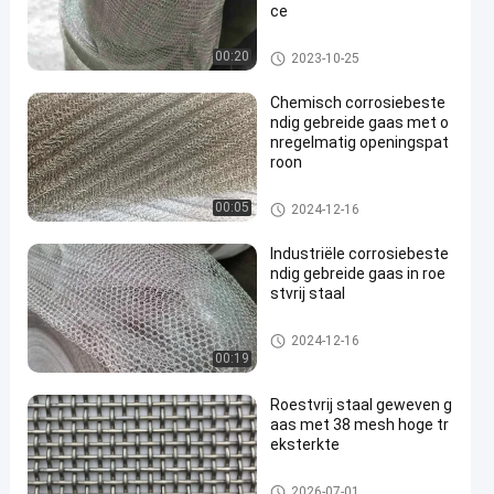
ce
Roestvrij staal Gebreid Draadn
00:20
2023-10-25
etwerk
Chemisch corrosiebeste
ndig gebreide gaas met o
nregelmatig openingspat
roon
Roestvrij staal Gebreid Draadn
00:05
2024-12-16
etwerk
Industriële corrosiebeste
ndig gebreide gaas in roe
stvrij staal
Roestvrij staal Gebreid Draadn
2024-12-16
etwerk
00:19
Roestvrij staal geweven g
aas met 38 mesh hoge tr
eksterkte
ss geweven draadnetwerk
2026-07-01