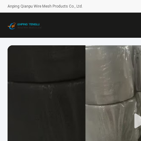
Anping Qianpu Wire Mesh Products Co., Ltd.