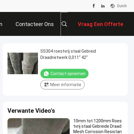
Dutch
n
Contacteer Ons
Vraag Een Offerte
Aan
SS304 roestvrij staal Gebreid
Draadnetwerk 0,011“ 42“
Contact opnemen
Meer informatie
Verwante Video's
10mm tot 1200mm Roes
tvrij staal Gebreide Draad
Mesh Corrosion Resistan