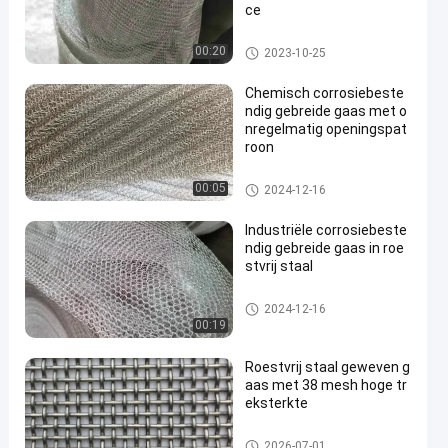
ce
Roestvrij staal Gebreid Draadn
00:20
2023-10-25
etwerk
Chemisch corrosiebeste
ndig gebreide gaas met o
nregelmatig openingspat
roon
Roestvrij staal Gebreid Draadn
00:05
2024-12-16
etwerk
Industriële corrosiebeste
ndig gebreide gaas in roe
stvrij staal
Roestvrij staal Gebreid Draadn
2024-12-16
etwerk
00:19
Roestvrij staal geweven g
aas met 38 mesh hoge tr
eksterkte
ss geweven draadnetwerk
2026-07-01