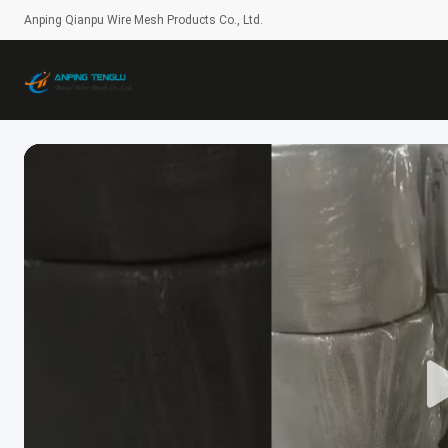
Anping Qianpu Wire Mesh Products Co., Ltd.