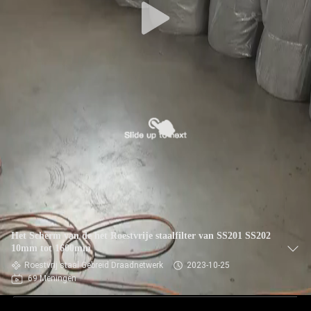
Het Scherm van de het Roestvrije staalfilter van SS201 SS202
10mm tot 1600mm
Roestvrij staal Gebreid Draadnetwerk
2023-10-25
69 Meningen