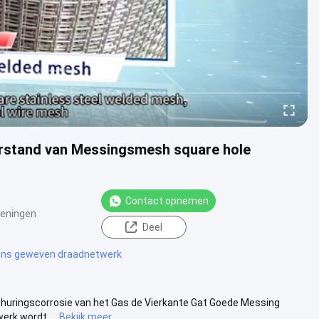
erstand van Messingsmesh square hole
Contact opnemen
eningen
Deel
ns geweven draadnetwerk
Schuringscorrosie van het Gas de Vierkante Gat Goede Messing
rk wordt ...
Bekijk meer