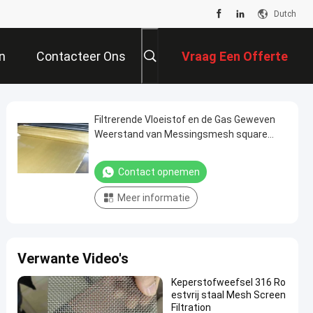
Dutch
n
Contacteer Ons
Vraag Een Offerte
Aan
Filtrerende Vloeistof en de Gas Geweven
Weerstand van Messingsmesh square
hole abrasion corrosion
Contact opnemen
Meer informatie
Verwante Video's
Keperstofweefsel 316 Ro
estvrij staal Mesh Screen
Filtration