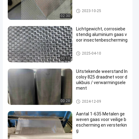
ss geweven draadnetwerk
2023-10-25
02:30
Lichtgewicht, corrosiebe
stendig aluminium gaas v
oor insectenbescherming
Metaal Geweven Draadnetwerk
2025-04-10
00:10
Uitstekende weerstand In
coloy 825 draadnet voor d
uikbuis / verwarmingsele
ment
Metaal Geweven Draadnetwerk
00:28
2024-12-09
Aantal 1-635 Metalen ge
weven gaas voor veilige b
escherming en versterkin
g