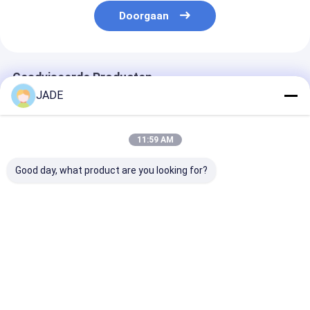
Doorgaan
Geadviseerde Producten
JADE
11:59 AM
Good day, what product are you looking for?
Gemaakte draad van
Gemaakte draad van
Gemaakte dra
roestvrij staal met
roestvrij staal met
roestvrij staal
14 mesh
16 mesh
15 mesh
Beste prijs
Beste prijs
Beste pri