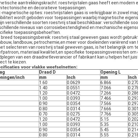
hetische aantrekkingskracht: roestvrijstalen gaas heeft een modern en
hitectonische en decoratieve toepassingen.
t-magnetische opties: roestvrijstalen gaas is verkrijgbaar in zowel m
xibiliteit wordt geboden voor toepassingen waarbij magnetische eig
zijn verschillende soorten roestvrij staal beschikbaar: verschillende so
schillende niveaus van corrosiebestendigheid en mechanische eigens
cifieke toepassingsbehoeften.
 breed toepassingsbereik: roestvrij staal geweven gaas wordt gebruikt
nbouw, landbouw, petrochemie,en meer voor doeleinden variërend van filt
 het selecteren van roestvrij staal geweven gaas, is het belangrijk o
fpatroon, materiaal kwaliteit,en specifieke toepassingsvereisten om 
dplegen van een draadnetleverancier of fabrikant kan u helpen het jui
ject te kiezen.
cificaties voor vlakke weefselnetten:
lag
Draad D
Opening L
ningen/inch
mm
Inch
mm
Inch
1.60
0.0629
6.866
0.27
1.40
0.0551
7.066
0.27
1.20
0.0472
7.266
0.28
1.00
0.0393
7.466
0.29
0.90
0.0354
7.566
0.29
0.80
0.0314
7.666
0.30
0.70
0.0275
7.766
0.30
1.20
0.0472
5.15
0.20
1.00
0.0393
5.35
0.21
0.90
0.0354
5.45
0.21
0.80
0.0314
5.55
0.21