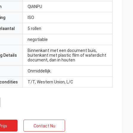
m
QIANPU
ing
ISO
elaantal
5 rollen
negotiable
Binnenkant met een document buis,
g Details
buitenkant met plastic film of waterdicht
document, dan in houten
Onmiddellijk.
condities
T/T, Western Union, L/C
rijs
Contact Nu