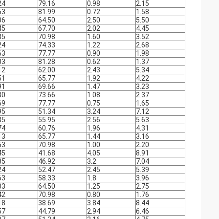
24
79.16
0.98
2.15
63
81.99
0.72
1.58
06
64.50
2.50
5.50
45
67.70
2.02
4.45
85
70.98
1.60
3.52
24
74.33
1.22
2.68
63
77.77
0.90
1.98
03
81.28
0.62
1.37
12
62.00
2.43
5.34
51
65.77
1.92
4.22
91
69.66
1.47
3.23
30
73.66
1.08
2.37
69
77.77
0.75
1.65
95
51.34
3.24
7.12
35
55.95
2.56
5.63
74
60.76
1.96
4.31
13
65.77
1.44
3.16
53
70.98
1.00
2.20
45
41.68
4.05
8.91
85
46.92
3.2
7.04
24
52.47
2.45
5.39
63
58.33
1.8
3.96
03
64.50
1.25
2.75
42
70.98
0.80
1.76
18
38.69
3.84
8.44
57
44.79
2.94
6.46