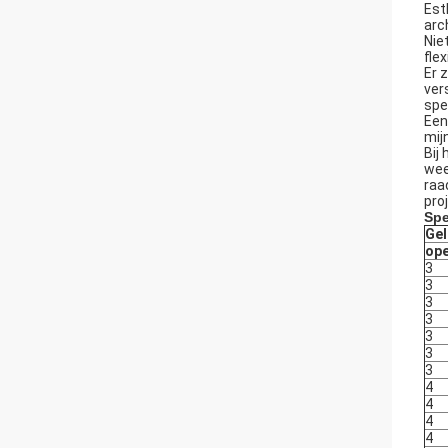
Est
arc
Nie
fle
Er 
ver
spe
Een
mij
Bij
wee
raa
pro
Spe
Ge
ope
3
3
3
3
3
3
3
4
4
4
4