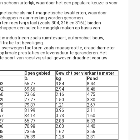
 schoon uiterlijk, waardoor het een populaire keuze is voor
agnetische als niet-magnetische kwaliteiten, waardoor
enschappen in aanmerking worden genomen.
orten roestvrij staal (zoals 304, 316 en 316L) bieden
chappen.een selectie mogelijk maken op basis van
 in industrieën zoals ruimtevaart, automobiel, bouw,
ratie tot beveiliging.
m te overwegen factoren zoals maasgrootte, draad diameter,
optimale prestaties en levensduur te garanderen. Het
ste soort van roestvrij staal geweven draadnet voor uw
Open gebied
Gewicht per vierkante meter
%
kg
Pond
03
65.77
3.84
8.44
82
69.66
2.94
6.46
60
73.66
2.16
4.75
39
77.77
1.50
3.30
79
79.87
1.21
2.67
18
81.99
0.96
2.11
57
84.14
0.73
1.60
27
65.77
2.88
6.33
06
70.98
2.00
4.40
45
73.66
1.62
3.56
85
76.39
1.28
2.81