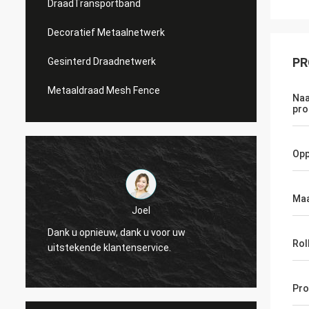
DraadTransportband
Decoratief Metaalnetwerk
PR
Gesinterd Draadnetwerk
Metaaldraad Mesh Fence
Naa
pro
Opp
Maa
Joel
Dank u opnieuw, dank u voor uw
Dank u
Rol
uitstekende klantenservice.
uitste
Pro