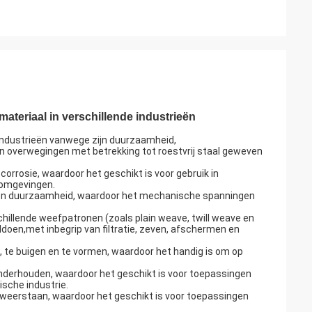
materiaal in verschillende industrieën
de industrieën vanwege zijn duurzaamheid,
en overwegingen met betrekking tot roestvrij staal geweven
orrosie, waardoor het geschikt is voor gebruik in
 omgevingen.
te en duurzaamheid, waardoor het mechanische spanningen
schillende weefpatronen (zoals plain weave, twill weave en
oen,met inbegrip van filtratie, zeven, afschermen en
n, te buigen en te vormen, waardoor het handig is om op
 onderhouden, waardoor het geschikt is voor toepassingen
sche industrie.
weerstaan, waardoor het geschikt is voor toepassingen