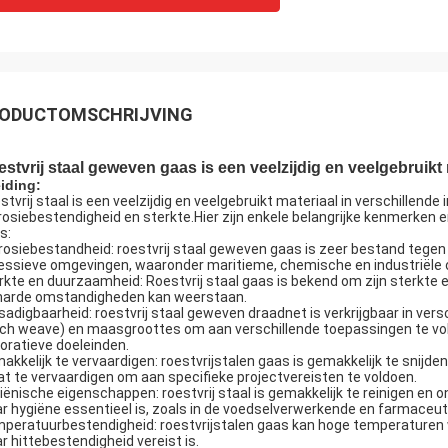
ODUCTOMSCHRIJVING
stvrij staal geweven gaas is een veelzijdig en veelgebruikt 
eiding:
stvrij staal is een veelzijdig en veelgebruikt materiaal in verschillen
rosiebestendigheid en sterkte.Hier zijn enkele belangrijke kenmerken 
s:
rosiebestandheid: roestvrij staal geweven gaas is zeer bestand tegen c
essieve omgevingen, waaronder maritieme, chemische en industriële
rkte en duurzaamheid: Roestvrij staal gaas is bekend om zijn sterk
harde omstandigheden kan weerstaan.
sadigbaarheid: roestvrij staal geweven draadnet is verkrijgbaar in ver
ch weave) en maasgroottes om aan verschillende toepassingen te vold
oratieve doeleinden.
akkelijk te vervaardigen: roestvrijstalen gaas is gemakkelijk te snijde
t te vervaardigen om aan specifieke projectvereisten te voldoen.
iënische eigenschappen: roestvrij staal is gemakkelijk te reinigen en
r hygiëne essentieel is, zoals in de voedselverwerkende en farmaceuti
peratuurbestendigheid: roestvrijstalen gaas kan hoge temperaturen 
r hittebestendigheid vereist is.