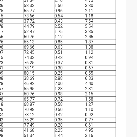
97
51.34
2.16
4.75
36
58.33
1.50
3.30
75
65.77
0.96
2.11
15
73.66
0.54
1.18
38
37.72
3.43
7.54
78
44.79
2.52
5.54
17
52.47
1.75
3.85
56
60.76
1.12
2.46
76
65.13
0.85
1.87
96
69.66
0.63
1.38
07
72.45
0.51
1.12
15
74.33
0.43
0.94
23
76.25
0.37
0.81
31
78.19
0.30
0.67
39
80.15
0.25
0.55
88
38.69
2.88
6.33
28
46.92
2.00
4.40
67
55.95
1.28
2.81
87
60.76
0.98
2.15
06
65.77
0.72
1.58
18
68.87
0.58
1.27
26
70.98
0.50
1.10
34
73.12
0.42
0.92
42
75.29
0.35
0.77
50
77.49
0.28
0.61
58
41.68
2.25
4.95
98
51.34
1.44
3.16