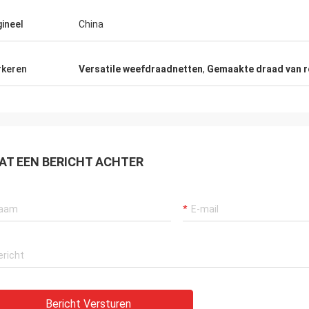
gineel
China
keren
Versatile weefdraadnetten
,
Gemaakte draad van ro
AT EEN BERICHT ACHTER
Bericht Versturen