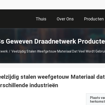
Thuis
Over Ons
Producten
s Geweven Draadnetwerk Product
twerk
/
Veelzijdig Stalen Weefgetouw Materiaal Dat Veel Wordt Gebruik
elzijdig stalen weefgetouw Materiaal dat 
rschillende industrieën
Plaats va
herkomst