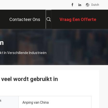
Dutch
Contacteer Ons
Vraag Een Offerte
Aan
en
t In Verschillende Industrieën
veel wordt gebruikt in
n
Anping van China