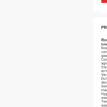
PR
Roe
Inl
Roe
cor
gaa
Cor
agr
Ste
en 
Ver
Dut
dec
Gem
maa
Hyg
waa
Tem
waa