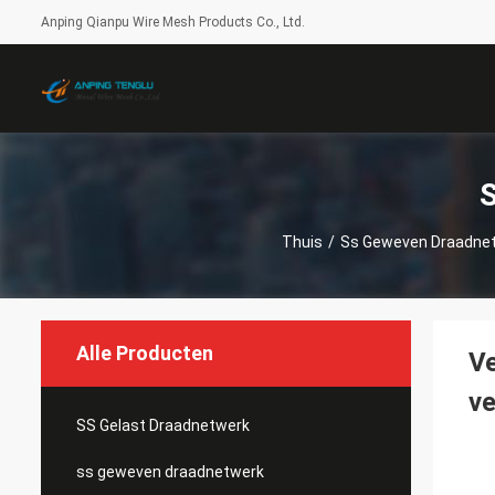
Anping Qianpu Wire Mesh Products Co., Ltd.
S
Thuis
/
Ss Geweven Draadne
Alle Producten
Ve
ve
SS Gelast Draadnetwerk
ss geweven draadnetwerk