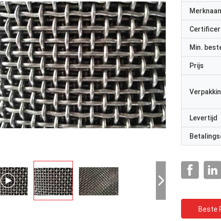
Merknaa
Certificer
Min. best
Prijs
Verpakkin
Levertijd
Betalings
Beste P