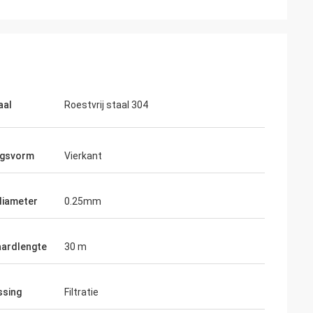
aal
Roestvrij staal 304
ngsvorm
Vierkant
diameter
0.25mm
ardlengte
30 m
ssing
Filtratie