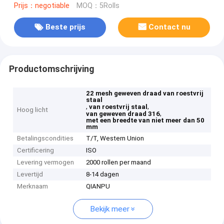
Prijs：negotiable
MOQ：5Rolls
Beste prijs
Contact nu
Productomschrijving
22 mesh geweven draad van roestvrij
staal
,
,
van roestvrij staal
Hoog licht
,
van geweven draad 316
met een breedte van niet meer dan 50
mm
Betalingscondities
T/T, Western Union
Certificering
ISO
Levering vermogen
2000 rollen per maand
Levertijd
8-14 dagen
Merknaam
QIANPU
Bekijk meer