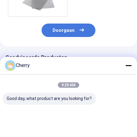
mesh
Doorgaan
Geadviseerde Producten
Cherry
9:29 AM
Good day, what product are you looking for?
Gemaakte draad van
Gemaakte draad van
Gemaakte dra
roestvrij staal met
roestvrij staal met
roestvrij staal
14 mesh
16 mesh
15 mesh