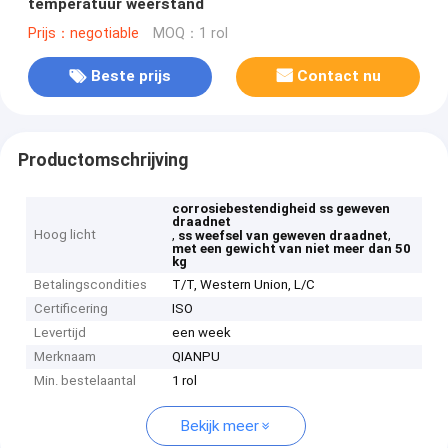
temperatuur weerstand
Prijs：negotiable
MOQ：1 rol
Beste prijs
Contact nu
Productomschrijving
corrosiebestendigheid ss geweven
draadnet
Hoog licht
,
,
ss weefsel van geweven draadnet
met een gewicht van niet meer dan 50
kg
Betalingscondities
T/T, Western Union, L/C
Certificering
ISO
Levertijd
een week
Merknaam
QIANPU
Min. bestelaantal
1 rol
Bekijk meer