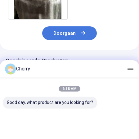
hoge temperatuur
weerstand
Doorgaan
Geadviseerde Producten
Cherry
6:18 AM
Good day, what product are you looking for?
Gemaakte draad van
Gemaakte draad van
Gemaakte dra
roestvrij staal met
roestvrij staal met
roestvrij staal
14 mesh
16 mesh
15 mesh