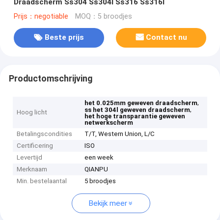
Draadscherm Ss304 Ss304l Ss316 Ss316l
Prijs：negotiable
MOQ：5 broodjes
Beste prijs
Contact nu
Productomschrijving
,
het 0.025mm geweven draadscherm
,
ss het 304l geweven draadscherm
Hoog licht
het hoge transparantie geweven
netwerkscherm
Betalingscondities
T/T, Western Union, L/C
Certificering
ISO
Levertijd
een week
Merknaam
QIANPU
Min. bestelaantal
5 broodjes
Bekijk meer