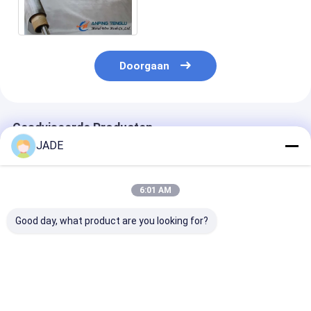
Ss316 Ss316l
Doorgaan
Geadviseerde Producten
JADE
6:01 AM
Good day, what product are you looking for?
Gemaakte draad van
Gemaakte draad van
Gemaakte dra
roestvrij staal met
roestvrij staal met
roestvrij staal
14 mesh
16 mesh
15 mesh
Beste prijs
Beste prijs
Beste pri