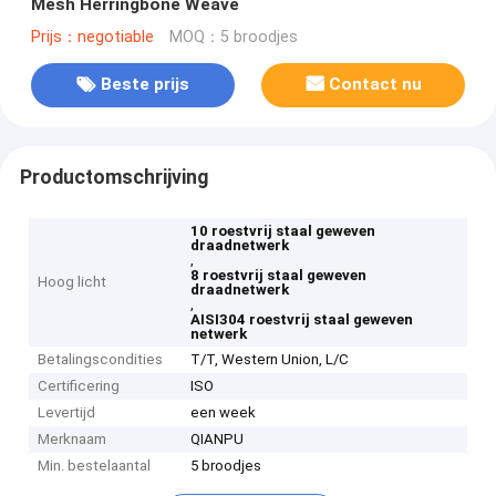
Mesh Herringbone Weave
Prijs：negotiable
MOQ：5 broodjes
Beste prijs
Contact nu
Productomschrijving
10 roestvrij staal geweven
draadnetwerk
,
8 roestvrij staal geweven
Hoog licht
draadnetwerk
,
AISI304 roestvrij staal geweven
netwerk
Betalingscondities
T/T, Western Union, L/C
Certificering
ISO
Levertijd
een week
Merknaam
QIANPU
Min. bestelaantal
5 broodjes