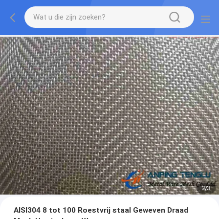
2
/
3
AISI304 8 tot 100 Roestvrij staal Geweven Draad