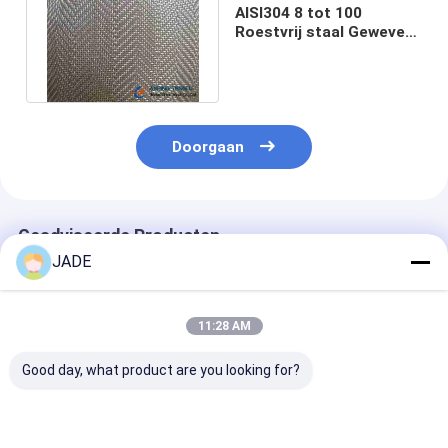
AISI304 8 tot 100
Roestvrij staal Geweven
Draad Mesh Herringbone
Weave
Doorgaan
Geadviseerde Producten
JADE
11:28 AM
Good day, what product are you looking for?
Gemaakte draad van
Gemaakte draad van
Gemaakte dra
roestvrij staal met
roestvrij staal met
roestvrij staal