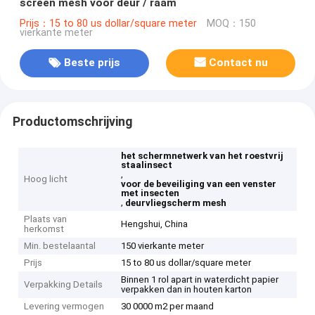
screen mesh voor deur / raam
Prijs：15 to 80 us dollar/square meter
MOQ：150
vierkante meter
Beste prijs
Contact nu
Productomschrijving
het schermnetwerk van het roestvrij
staalinsect
,
Hoog licht
voor de beveiliging van een venster
met insecten
,
deurvliegscherm mesh
Plaats van
Hengshui, China
herkomst
Min. bestelaantal
150 vierkante meter
Prijs
15 to 80 us dollar/square meter
Binnen 1 rol apart in waterdicht papier
Verpakking Details
verpakken dan in houten karton
Levering vermogen
30 0000 m2 per maand