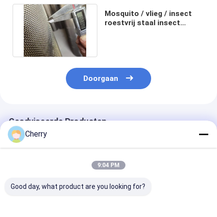
Mosquito / vlieg / insect
roestvrij staal insect
screen mesh voor deur /
raam
Doorgaan
Geadviseerde Producten
Cherry
9:04 PM
Good day, what product are you looking for?
Raamgaas Roestvrij
12 * 12 Mesh
Brandwerend