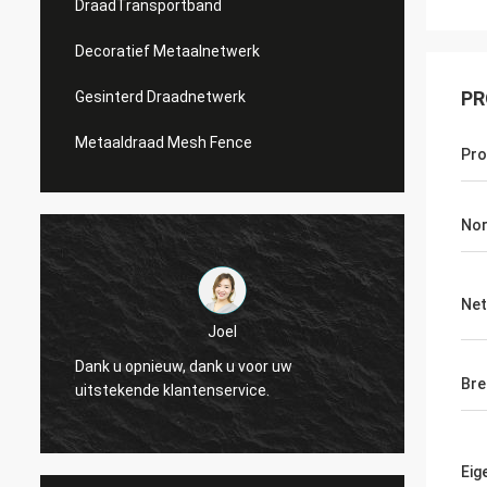
DraadTransportband
Decoratief Metaalnetwerk
PR
Gesinterd Draadnetwerk
Metaaldraad Mesh Fence
Pr
No
Net
Joel
Dank u opnieuw, dank u voor uw
Dank u
Bre
uitstekende klantenservice.
uitste
Eig