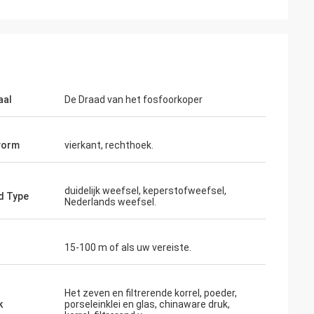
aal
De Draad van het fosfoorkoper
vorm
vierkant, rechthoek.
duidelijk weefsel, keperstofweefsel,
d Type
Nederlands weefsel.
15-100 m of als uw vereiste.
Het zeven en filtrerende korrel, poeder,
k
porseleinklei en glas, chinaware druk,