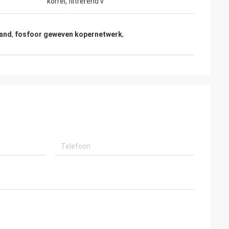
korrel, filtrerend v
tand
,
fosfoor geweven kopernetwerk
,