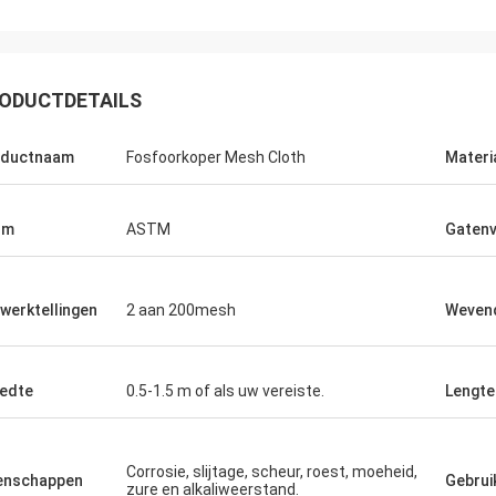
ODUCTDETAILS
oductnaam
Fosfoorkoper Mesh Cloth
Materi
rm
ASTM
Gaten
werktellingen
2 aan 200mesh
Weven
Joel
 opnieuw, dank u voor uw
edte
0.5-1.5 m of als uw vereiste.
Lengte
kende klantenservice.
Corrosie, slijtage, scheur, roest, moeheid,
enschappen
Gebrui
zure en alkaliweerstand.