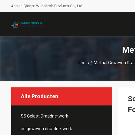
Anping Qianpu Wire Mesh Products Co., Ltd.
Me
Thuis
/
Metaal Geweven Dra
Alle Producten
Sc
F
SS Gelast Draadnetwerk
ss geweven draadnetwerk