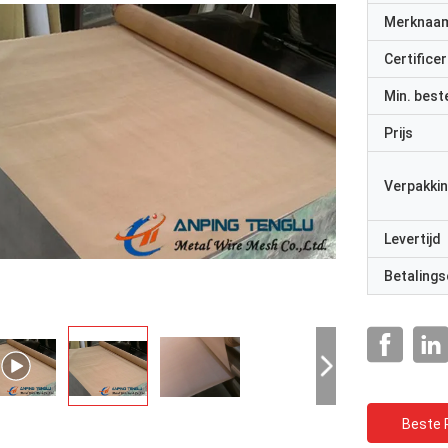
Merknaa
Certificer
Min. best
Prijs
Verpakkin
Levertijd
Betalings
Beste P