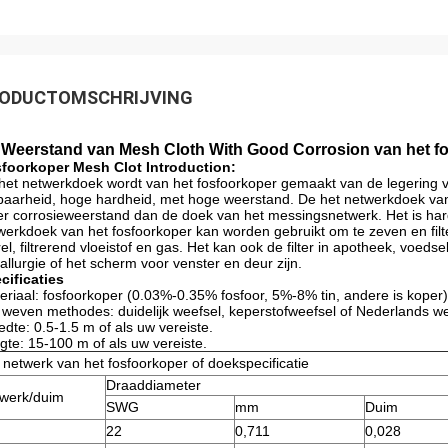
ODUCTOMSCHRIJVING
 Weerstand van Mesh Cloth With Good Corrosion van het fos
foorkoper Mesh Clot Introduction:
het netwerkdoek wordt van het fosfoorkoper gemaakt van de legering va
baarheid, hoge hardheid, met hoge weerstand. De het netwerkdoek van
r corrosieweerstand dan de doek van het messingsnetwerk. Het is har
werkdoek van het fosfoorkoper kan worden gebruikt om te zeven en filter
rel, filtrerend vloeistof en gas. Het kan ook de filter in apotheek, voe
allurgie of het scherm voor venster en deur zijn.
cificaties
eriaal: fosfoorkoper (0.03%-0.35% fosfoor, 5%-8% tin, andere is koper)
 weven methodes: duidelijk weefsel, keperstofweefsel of Nederlands we
edte: 0.5-1.5 m of als uw vereiste.
gte: 15-100 m of als uw vereiste.
 netwerk van het fosfoorkoper of doekspecificatie
Draaddiameter
werk/duim
SWG
mm
Duim
22
0,711
0,028