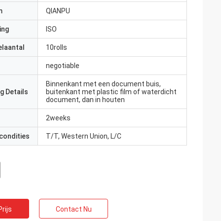
m
QIANPU
ing
ISO
elaantal
10rolls
negotiable
Binnenkant met een document buis,
g Details
buitenkant met plastic film of waterdicht
document, dan in houten
2weeks
condities
T/T, Western Union, L/C
rijs
Contact Nu