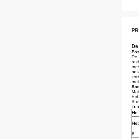
PR
De
Fos
De 
rek
mee
net
kor
met
Spe
Mat
Het
Bre
Len
Het
Net
6