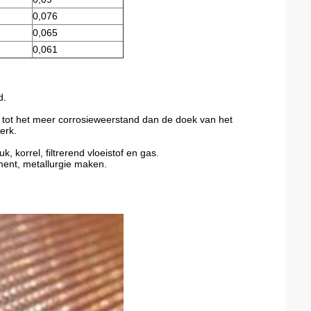
0,076
0,065
0,061
d.
tot het meer corrosieweerstand dan de doek van het
erk.
, korrel, filtrerend vloeistof en gas.
ument, metallurgie maken.