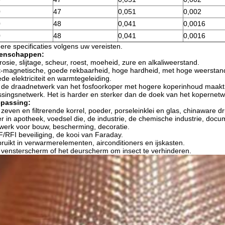
0
47
0,051
0,002
0
48
0,041
0,0016
0
48
0,041
0,0016
ere specificaties volgens uw vereisten.
enschappen:
rosie, slijtage, scheur, roest, moeheid, zure en alkaliweerstand.
t-magnetische, goede rekbaarheid, hoge hardheid, met hoge weerstan
de elektriciteit en warmtegeleiding.
 de draadnetwerk van het fosfoorkoper met hogere koperinhoud maakt 
singsnetwerk. Het is harder en sterker dan de doek van het kopernetw
passing:
 zeven en filtrerende korrel, poeder, porseleinklei en glas, chinaware druk
ter in apotheek, voedsel die, de industrie, de chemische industrie, doc
werk voor bouw, bescherming, decoratie.
/RFI beveiliging, de kooi van Faraday.
ruikt in verwarmerelementen, airconditioners en ijskasten.
 vensterscherm of het deurscherm om insect te verhinderen.