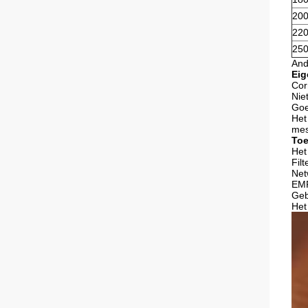
20
22
25
And
Eig
Cor
Nie
Goe
Het
mes
Toe
Het
Fil
Net
EMF
Geb
Het