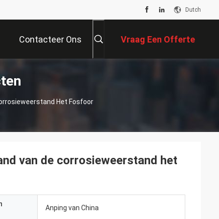
Dutch
Contacteer Ons
Vraag Een Offerte
ten
Aan
orrosieweerstand Het Fosfoor
 and van de corrosieweerstand het
n
Anping van China