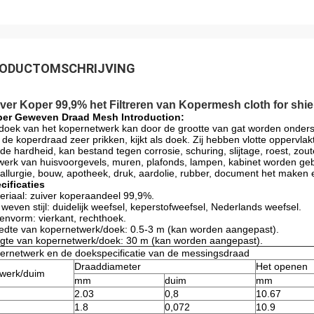
ODUCTOMSCHRIJVING
ver Koper 99,9% het Filtreren van Kopermesh cloth for shie
er Geweven Draad Mesh Introduction:
doek van het kopernetwerk kan door de grootte van gat worden onders
 de koperdraad zeer prikken, kijkt als doek. Zij hebben vlotte oppervlakt
de hardheid, kan bestand tegen corrosie, schuring, slijtage, roest, zoute
werk van huisvoorgevels, muren, plafonds, lampen, kabinet worden gebrui
allurgie, bouw, apotheek, druk, aardolie, rubber, document het maken 
cificaties
eriaal: zuiver koperaandeel 99,9%.
 weven stijl: duidelijk weefsel, keperstofweefsel, Nederlands weefsel.
envorm: vierkant, rechthoek.
edte van kopernetwerk/doek: 0.5-3 m (kan worden aangepast).
gte van kopernetwerk/doek: 30 m (kan worden aangepast).
ernetwerk en de doekspecificatie van de messingsdraad
Draaddiameter
Het openen
werk/duim
mm
duim
mm
2.03
0,8
10.67
1.8
0,072
10.9