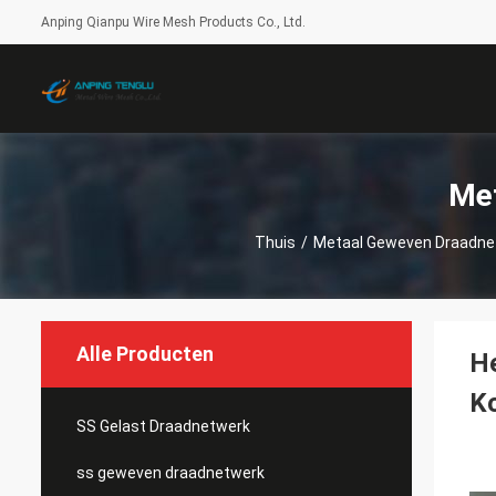
Anping Qianpu Wire Mesh Products Co., Ltd.
Me
Thuis
/
Metaal Geweven Draadne
Alle Producten
He
K
SS Gelast Draadnetwerk
ss geweven draadnetwerk