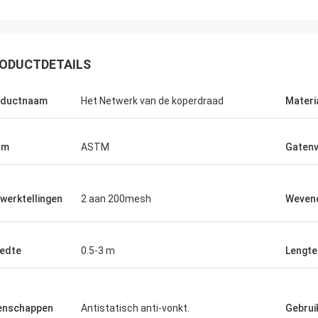
ODUCTDETAILS
oductnaam
Het Netwerk van de koperdraad
Materi
rm
ASTM
Gaten
werktellingen
2 aan 200mesh
Weven
Joel
 opnieuw, dank u voor uw
edte
0.5-3 m
Lengte
kende klantenservice.
enschappen
Antistatisch anti-vonkt.
Gebrui