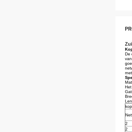
PR
Zui
Kop
De 
van
goe
net
met
Spe
Mat
Het
Gat
Bre
Len
kop
Net
2
2