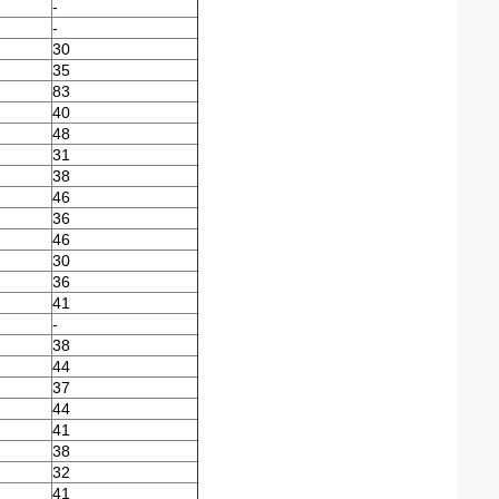
-
-
30
35
83
40
48
31
38
46
36
46
30
36
41
-
38
44
37
44
41
38
32
41