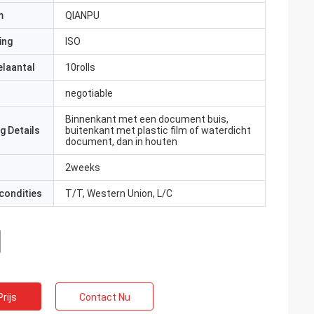
m
QIANPU
ing
ISO
elaantal
10rolls
negotiable
Binnenkant met een document buis,
g Details
buitenkant met plastic film of waterdicht
document, dan in houten
2weeks
condities
T/T, Western Union, L/C
rijs
Contact Nu