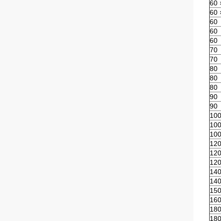
60 
60 
60
60
60
70
70
80
80
80
90
90
10
10
10
120
12
12
14
14
15
16
18
18