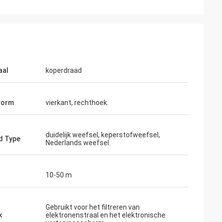
aal
koperdraad
vorm
vierkant, rechthoek.
duidelijk weefsel, keperstofweefsel,
d Type
Nederlands weefsel.
10-50 m
Gebruikt voor het filtreren van
k
elektronenstraal en het elektronische