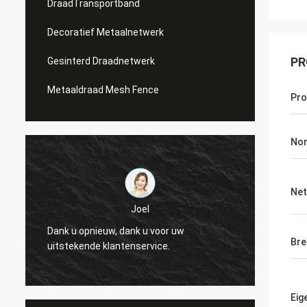
DraadTransportband
Decoratief Metaalnetwerk
PR
Gesinterd Draadnetwerk
Metaaldraad Mesh Fence
Pr
No
Net
Joel
Dank u opnieuw, dank u voor uw
Dank u
Bre
uitstekende klantenservice.
uitste
Eig