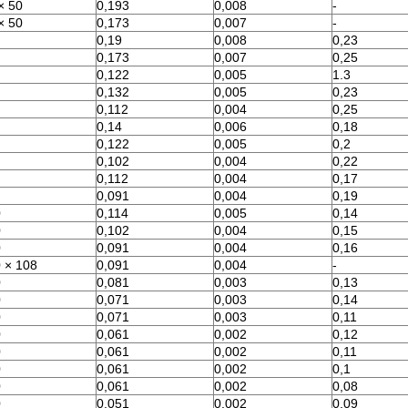
× 50
0,193
0,008
-
× 50
0,173
0,007
-
0,19
0,008
0,23
0,173
0,007
0,25
0,122
0,005
1.3
0,132
0,005
0,23
0,112
0,004
0,25
0,14
0,006
0,18
0,122
0,005
0,2
0,102
0,004
0,22
0,112
0,004
0,17
0,091
0,004
0,19
0
0,114
0,005
0,14
0
0,102
0,004
0,15
0
0,091
0,004
0,16
 × 108
0,091
0,004
-
0
0,081
0,003
0,13
0
0,071
0,003
0,14
0
0,071
0,003
0,11
0
0,061
0,002
0,12
0
0,061
0,002
0,11
0
0,061
0,002
0,1
0
0,061
0,002
0,08
0
0,051
0,002
0,09