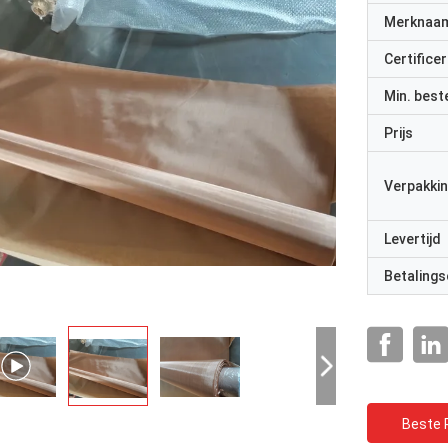
Merknaa
Certificer
Min. best
Prijs
Verpakkin
Levertijd
Betalings
Beste P