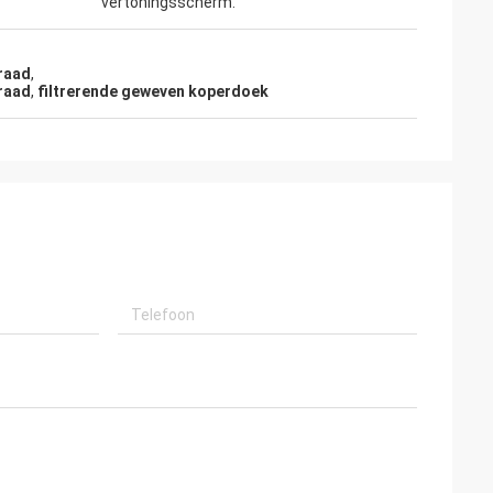
vertoningsscherm.
raad
,
draad
,
filtrerende geweven koperdoek