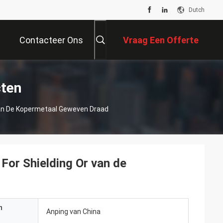
Dutch
Contacteer Ons
Vraag Een Offerte
Aan
ten
 Van De Kopermetaal Geweven Draad
 For Shielding Or van de
n
Anping van China