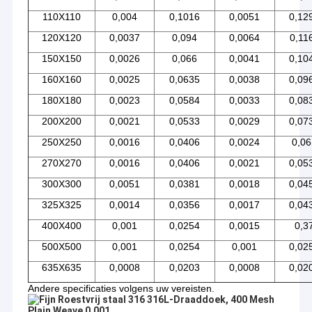
technisch team, voldoet aan het concept van hoge kwaliteit,
Fabrieksreis
110X110
0,004
0,1016
0,0051
0,12
hoge efficiëntie en innovatie, en verbetert voortdurend de
kwaliteit van het product en het technische niveau.
120X120
0,0037
0,094
0,0064
0,11
Kwaliteitscontrole
In de afgelopen jaren,
QIANPU
De Europese Unie heeft een
150X150
0,0026
0,066
0,0041
0,10
gestage groei en een goede ontwikkeling bereikt.
contacteer ons
Het bedrijf heeft niet alleen een bepaald aandeel op de
160X160
0,0025
0,0635
0,0038
0,09
binnenlandse markt, maar exporteert ook naar veel landen en
regio's, zoals de Verenigde Staten, Europa, Zuidoost-Azië, enz.
180X180
0,0023
0,0584
0,0033
0,08
Verzoek om een Citaat
De producten van het bedrijf zijn erkend en geprezen door
200X200
0,0021
0,0533
0,0029
0,07
klanten, en hebben een goede reputatie en mond tot mond
gewonnen.
250X250
0,0016
0,0406
0,0024
0,0
Het ontwikkelingsdoel van het bedrijf is om een wereldwijd
toonaangevende fabrikant van metalen mazen te worden en
270X270
0,0016
0,0406
0,0021
0,05
SS Gelast Draadnetwerk
klanten van hoogwaardige producten en professionele diensten
300X300
0,0051
0,0381
0,0018
0,04
te voorzien.
ss geweven draadnetwerk
Door voortdurende innovatie en technologische upgrading zal
325X325
0,0014
0,0356
0,0017
0,04
QIANPU haar concurrentievoordeel blijven behouden en
duurzame ontwikkeling bereiken.
400X400
0,001
0,0254
0,0015
0,3
Netwerk van de roestvrij staal het Nederlandse Draad
500X500
0,001
0,0254
0,001
0,02
QIANPU
is een bedrijf dat gespecialiseerd is in de productie en
Roestvrij staal Geplooid Draadnetwerk
verkoop van gaas.
635X635
0,0008
0,0203
0,0008
0,02
Zij produceren voornamelijk verschillende soorten draadnetten,
waaronder draadnetten van roestvrij staal, gegalvaniseerd
Andere specificaties volgens uw vereisten.
Roestvrij staal Gebreid Draadnetwerk
draadnet, aluminiumdraadnet, enz.