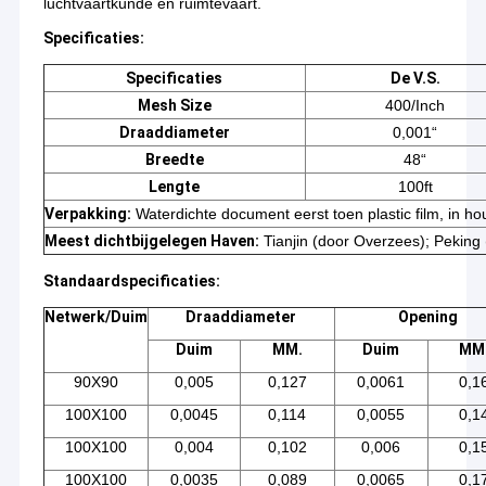
luchtvaartkunde en ruimtevaart.
Specificaties:
Specificaties
De V.S.
Mesh Size
400/Inch
Draaddiameter
0,001“
Breedte
48“
Lengte
100ft
Verpakking:
Waterdichte document eerst toen plastic film, in hou
Meest dichtbijgelegen Haven:
Tianjin (door Overzees); Peking 
Standaardspecificaties:
Netwerk/Duim
Draaddiameter
Opening
Duim
MM.
Duim
MM
Huis
90X90
0,005
0,127
0,0061
0,1
Anping Qianpu Wire Mesh Products Co., Ltd.
is een bedrijf dat
metalen netten produceert met hoofdkantoor in China.
Producten
100X100
0,0045
0,114
0,0055
0,1
De productie van diverse metalen gaasproducten, waaronder
gaas van roestvrij staal, gaas van koper, gaas van nikkel, gaas
100X100
0,004
0,102
0,006
0,1
Ongeveer ons
van ijzeren draad, enz.
100X100
0,0035
0,089
0,0065
0,1
Het bedrijf beschikt over geavanceerde productieapparatuur en