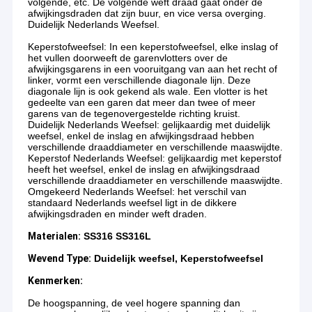
volgende, etc. De volgende weft draad gaat onder de
afwijkingsdraden dat zijn buur, en vice versa overging.
Duidelijk Nederlands Weefsel.
Keperstofweefsel: In een keperstofweefsel, elke inslag of
het vullen doorweeft de garenvlotters over de
afwijkingsgarens in een vooruitgang van aan het recht of
linker, vormt een verschillende diagonale lijn. Deze
diagonale lijn is ook gekend als wale. Een vlotter is het
gedeelte van een garen dat meer dan twee of meer
garens van de tegenovergestelde richting kruist.
Duidelijk Nederlands Weefsel: gelijkaardig met duidelijk
weefsel, enkel de inslag en afwijkingsdraad hebben
verschillende draaddiameter en verschillende maaswijdte.
Keperstof Nederlands Weefsel: gelijkaardig met keperstof
heeft het weefsel, enkel de inslag en afwijkingsdraad
verschillende draaddiameter en verschillende maaswijdte.
Omgekeerd Nederlands Weefsel: het verschil van
standaard Nederlands weefsel ligt in de dikkere
afwijkingsdraden en minder weft draden.
Materialen:
SS316 SS316L
Wevend Type:
Duidelijk weefsel, Keperstofweefsel
Kenmerken:
De hoogspanning, de veel hogere spanning dan