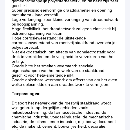
gemeenschappelijk polyesternetwerk, en dit bezit zijn zeer
geschikt.
Super precisie: eenvormige draaddiameter en opening
met uiterst - laag verschil.
Lage verlenging: zeer kleine verlenging van draadnetwerk
bij hoogspanning.
Hoge flexibiliteit: het draadnetwerk zal geen elasticiteit bij
extreme spanning verliezen.
Hoge corrosieweerstand: de uitstekende
corronsionweerstand van roestvrij staaldraad overschrijdt
polyestervezel.
Niet elektrostatisch: om affects van nonelectrostatic voor
druk te vermijden en de veiligheid te verzekeren van het
priting.
Goede hitte het smelten weerstand: speciale
eigenschappen van het netwerk van de staaldraad
geschikt voor heta-smeltende inkt.
Goede oplosbare weerstand: om affects van om het even
welke oplosmiddelen aan draadnetwerk te vermijden.
Toepassingen:
Dit soort het netwerk van de roestvrij staaldraad wordt
wijd gebruikt op dergelijke gebieden zoals
milieubescherming, de farmaceutische industrie, de
chemische industrie, voedselindustrie, de mechanische
industrie, de uitsmeltende industrie, mijnbouw, document
etc. de makend, cement, bouwnijverheid, decoratie,