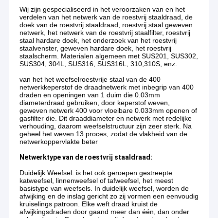
Wij zijn gespecialiseerd in het veroorzaken van en het
verdelen van het netwerk van de roestvrij staaldraad, de
doek van de roestvrij staaldraad, roestvrij staal geweven
netwerk, het netwerk van de roestvrij staalfilter, roestvrij
staal hardare doek, het onderzoek van het roestvrij
staalvenster, geweven hardare doek, het roestvrij
staalscherm. Materialen algemeen met SUS201, SUS302,
SUS304, 304L, SUS316, SUS316L, 310,310S, enz.
van het het weefselroestvrije staal van de 400
netwerkkeperstof de draadnetwerk met inbegrip van 400
draden en openingen van 1 duim die 0.03mm
diameterdraad gebruiken, door keperstof weven,
geweven netwerk 400 voor vloeibare 0.033mm openen of
gasfilter die. Dit draaddiameter en netwerk met redelijke
verhouding, daarom weefselstructuur zijn zeer sterk. Na
geheel het weven 13 proces, zodat de vlakheid van de
netwerkoppervlakte beter
Netwerktype van de roestvrij staaldraad:
Duidelijk Weefsel: is het ook geroepen gestreepte
katweefsel, linnenweefsel of tafweefsel, het meest
basistype van weefsels. In duidelijk weefsel, worden de
afwijking en de inslag gericht zo zij vormen een eenvoudig
kruiselings patroon. Elke weft draad kruist de
afwijkingsdraden door gaand meer dan één, dan onder