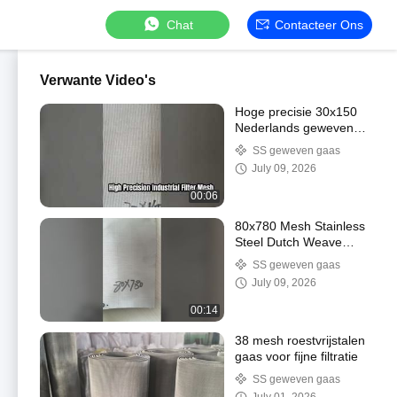
Chat
Contacteer Ons
Verwante Video's
Hoge precisie 30x150
Nederlands geweven
roestvrijstalen filtergaas
SS geweven gaas
July 09, 2026
00:06
80x780 Mesh Stainless
Steel Dutch Weave
Filter Screen
SS geweven gaas
July 09, 2026
00:14
38 mesh roestvrijstalen
gaas voor fijne filtratie
SS geweven gaas