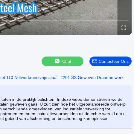
Chat
Contacteer Ons
et 110 Netwerkroestvrije staal
#
201 SS Geweven Draadnetwerk
ultaten in de praktijk belichten. In deze video demonstreren we de
jstalen geweven gaas. U zult zien hoe het uitgebalanceerde ontwerp
t in verschillende omgevingen, van industriële verwerking tot
efpatronen en tonen installatievoorbeelden uit de echte wereld om u
p het gebied van afscherming en bescherming kan oplossen.