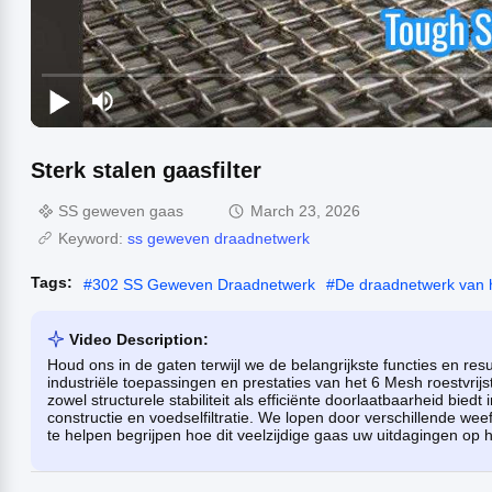
Sterk stalen gaasfilter
SS geweven gaas
March 23, 2026
Keyword:
ss geweven draadnetwerk
Tags:
#
302 SS Geweven Draadnetwerk
#
De draadnetwerk van h
Video Description:
Houd ons in de gaten terwijl we de belangrijkste functies en res
industriële toepassingen en prestaties van het 6 Mesh roestvri
zowel structurele stabiliteit als efficiënte doorlaatbaarheid bied
constructie en voedselfiltratie. We lopen door verschillende we
te helpen begrijpen hoe dit veelzijdige gaas uw uitdagingen o