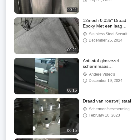
July 01, 2026
00:11
12mesh 0,035“ Draad
Epoxy Met een laag
bedekte Roestvrij staal
Stainless Steel Security
Geweven Draad Mesh
Screen Mesh
December 25, 2024
In Wooden Case
00:21
Anti-stof glasvezel
schermmaas
Hoogsterke zachte
Andere Video's
structuur
December 19, 2024
00:15
Draad van roestvrij staal
Schermen/bescherming
February 10, 2023
00:15